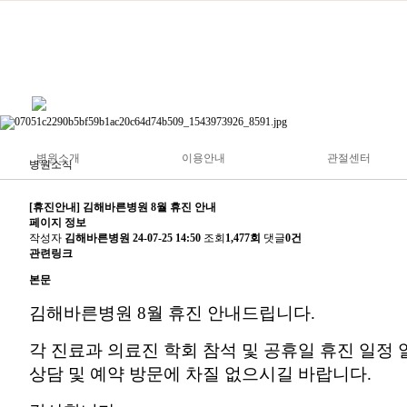
병원소개
이용안내
관절센터
병원소식
[휴진안내] 김해바른병원 8월 휴진 안내
인사말
진료과목
무
페이지 정보
작성자
김해바른병원
24-07-25 14:50
조회
1,477회
댓글
0건
의료진소개
진료안내
어
관련링크
층별안내
입·퇴원안내
고관
본문
첨단의료장비
증명서발급안내
팔,
김해바른병원 8월 휴진 안내드립니다.
병원소식
비급여안내
발,
언론보도
환자의 권리와 의무
비수술
각 진료과 의료진 학회 참석 및 공휴일 휴진 일정
해외활동
수술
상담 및 예약 방문에 차질 없으시길 바랍니다.
찾아오시는길