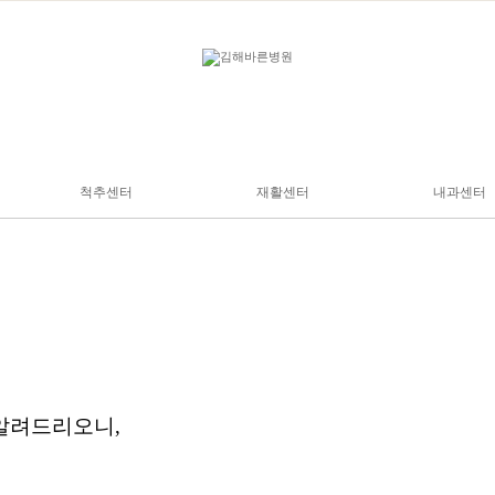
척추센터
재활센터
내과센터
릎
허리
도수&운동치료
깨
목
특수치료
절
등
교정치료
손목
비수술치료
발목
수술치료
치료
교정치료
 알려드리오니,
치료