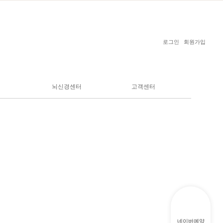
로그인
회원가입
뇌신경센터
고객센터
내과질환
두통
온라인상담
예방접종
어지럼증
온라인예약
비만치료
뇌졸중
고객의소리
수액치료
3차신경통
치료체험후기
안면마비
인재채용
손발저림
만성피로증후군
네이버예약